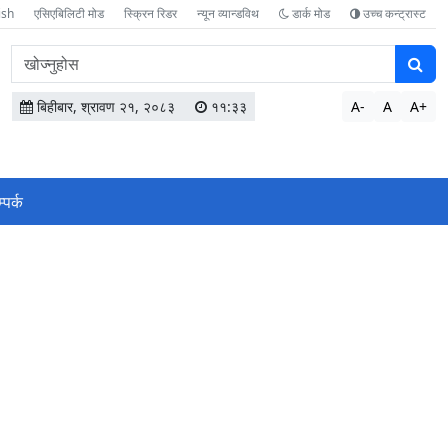
ish
एसिएबिलिटी मोड
स्क्रिन रिडर
न्यून व्यान्डविथ
डार्क मोड
उच्च कन्ट्रास्ट
वेबसाइटमा
सामग्री
खोज्नुहोस
बिहीबार, श्रावण २१, २०८३
११:३३
A-
A
A+
्पर्क