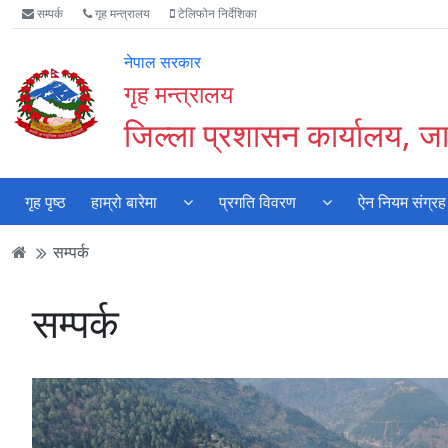
Accessibility
मुख्य
मुख्य
वेबसाइट
सम्पर्क
गृह मन्त्रालय
टेलिफोन निर्देशिका
Mode
सामाग्री
नेभिगेसन
खोजमा
सुरु
पढ्नुहाेस्
पढ्नुहाेस्
जानुहोस्
नेपाल सरकार
गर्नुहोस्
गृह मन्त्रालय
जिल्ला प्रशासन कार्यालय, 
गृह पृष्ठ
हाम्रो बारेमा
प्रगति विवरण
ऐन नियम संग्रह
सम्पर्क
सम्पर्क