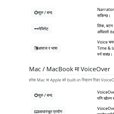
Narrator 
सुरु / बन्द
सकिन्छ।
लिंक, बटन
नेभिगेट
अघिल्लो it
Voice चयन
आवाज र भाषा
Time & la
पर्न सक्छ।
Mac / MacBook मा VoiceOver
हरेक Mac मा Apple को built-in स्क्रिन रिडर VoiceO
VoiceOve
सुरु / बन्द
पनि खोल्न 
VoiceOver
आधारभूत प्रयोग