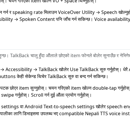
नुहोस्। चयन गरिएको item खोल्न VO + Space थिच्नुहोस्।
 गर्न र speaking rate मिलाउन VoiceOver Utility → Speech खोल्नुह
bility → Spoken Content पनि जाँच गर्न सकिन्छ। Voice availability
। TalkBack चालु हुँदा औंलाले छोएको item फोनले बोलेर सुनाउँछ र नेभिगेस
→ Accessibility → TalkBack खोलेर Use TalkBack सुरु गर्नुहोस्। धेर
tons केही सेकेन्ड थिचेर TalkBack सुरु वा बन्द गर्न सकिन्छ।
 पटक छोएर item सुन्नुहोस्। चयन गरिएको item खोल्न double-tap गर्नुहोस
 swipe गर्नुहोस्। Scroll गर्न दुई औंला प्रयोग गर्नुहोस्।
 settings वा Android Text-to-speech settings खोलेर speech eng
ेपालीका लागि डिभाइसमा उपलब्ध भए compatible Nepali TTS voice install