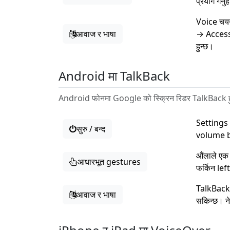
प्रयोग गर्
Voice चयन
आवाज र भाषा
→ Accessi
हुन्छ।
Android मा TalkBack
Android फोनमा Google को स्क्रिन रिडर TalkBack हुन्छ
Settings 
सुरु / बन्द
volume but
औंलाले एक
आधारभूत gestures
फर्किन left
TalkBack
आवाज र भाषा
सकिन्छ। न