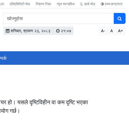
ish
एसिएबिलिटी मोड
स्क्रिन रिडर
न्यून व्यान्डविथ
डार्क मोड
उच्च कन्ट्रास्ट
वेबसाइटमा
सामग्री
खोज्नुहोस
शनिबार, श्रावण २३, २०८३
२१:०७
A-
A
A+
्पर्क
ेयर हो। यसले दृष्टिविहीन वा कम दृष्टि भएका
हयोग गर्छ।