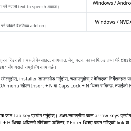
Windows / Andro
योग गर्ने नेपाली text-to-speech आवाज।
Windows / NVD
 गर्न सकिने वैकल्पिक add-on।
्रिन रिडर हो। यसले वेबसाइट, कागजात, मेनु, बटन, फारम फिल्ड तथा धेरै d
सँग यसले राम्रोसँग काम गर्छ।
ोस्, installer डाउनलोड गर्नुहोस्, चलाउनुहोस् र देखिएका निर्देशनहरू पालन
छ। NVDA menu खोल्न Insert + N वा Caps Lock + N थिच्न सकिन्छ, तपाईं
मा जान Tab key प्रयोग गर्नुहोस्। अक्षर/सामग्रीमा चल्न arrow keys प्रयोग
ft + H थिच्दा अघिल्लो शीर्षकमा फर्किन्छ, र Enter थिच्दा चयन गरिएको link 