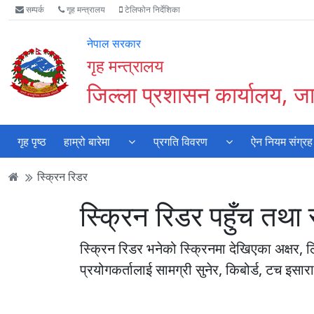
Accessibility
मुख्य
मुख्य
वेबसाइट
सम्पर्क
गृह मन्त्रालय
टेलिफोन निर्देशिका
Mode
सामाग्री
नेभिगेसन
खोजमा
सुरु
पढ्नुहाेस्
पढ्नुहाेस्
जानुहोस्
नेपाल सरकार
गर्नुहोस्
गृह मन्त्रालय
जिल्ला प्रशासन कार्यालय, 
गृह पृष्ठ
हाम्रो बारेमा
प्रगति विवरण
ऐन नियम संग्रह
स्क्रिन रिडर
स्क्रिन रिडर पहुँच तथा सु
स्क्रिन रिडर भनेको स्क्रिनमा देखिएका अक्षर, 
प्रयोगकर्तालाई सामग्री सुनेर, किबोर्ड, टच इ