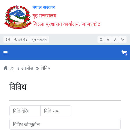
Accessibility
मुख्य
मुख्य
वेबसाइट
नेपाल सरकार
Mode
सामाग्री
नेभिगेसन
खोजमा
गृह मन्त्रालय
सुरु
पढ्नुहाेस्
पढ्नुहाेस्
जानुहोस्
जिल्ला प्रशासन कार्यालय, जाजरकोट
गर्नुहोस्
EN
डार्क मोड
न्यून व्यान्डविथ
A-
A
A+
मेनु
डाउनलोड
विविध
विविध