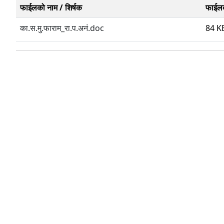
फाईलको नाम / शिर्षक
फाईल
का.स.मु.फाराम_रा.प.अनं.doc
84 K