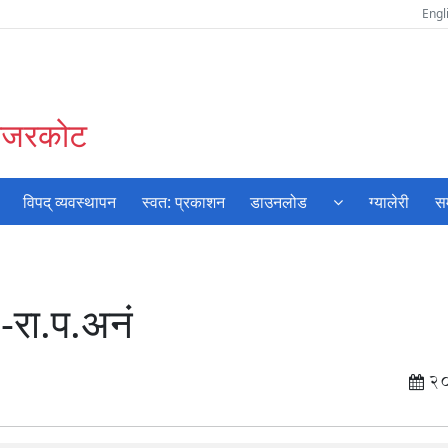
Engl
जाजरकोट
विपद् व्यवस्थापन
स्वत: प्रकाशन
डाउनलोड
ग्यालेरी
सम
 -रा.प.अनं
2