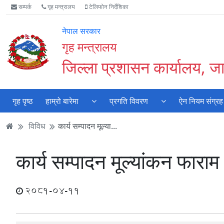
Accessibility
मुख्य
मुख्य
वेबसाइट
सम्पर्क
गृह मन्त्रालय
टेलिफोन निर्देशिका
Mode
सामाग्री
नेभिगेसन
खोजमा
सुरु
पढ्नुहाेस्
पढ्नुहाेस्
जानुहोस्
नेपाल सरकार
गर्नुहोस्
गृह मन्त्रालय
जिल्ला प्रशासन कार्यालय, 
गृह पृष्ठ
हाम्रो बारेमा
प्रगति विवरण
ऐन नियम संग्रह
विविध
कार्य सम्पादन मूल्या...
कार्य सम्पादन मूल्यांकन फाराम
2081-04-11