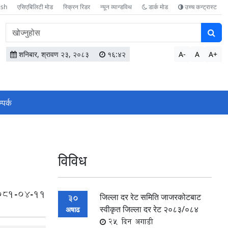
ish
एसिएबिलिटी मोड
स्क्रिन रिडर
न्यून व्यान्डविथ
डार्क मोड
उच्च कन्ट्रास्ट
वेबसाइटमा
सामग्री
खोज्नुहोस
शनिबार, श्रावण २३, २०८३
१६:४२
A-
A
A+
्पर्क
विविध
081-04-11
जिल्ला दर रेट समिति जाजरकोटबाट
30
स्वीकृत जिल्ला दर रेट २०८३/०८४
अषाढ
25 दिन अगाडी