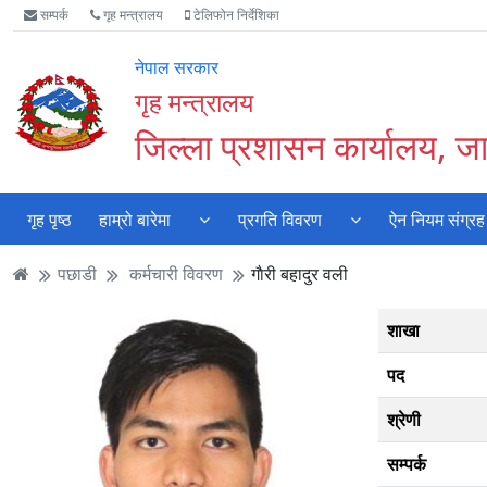
Accessibility
मुख्य
मुख्य
वेबसाइट
सम्पर्क
गृह मन्त्रालय
टेलिफोन निर्देशिका
Mode
सामाग्री
नेभिगेसन
खोजमा
सुरु
पढ्नुहाेस्
पढ्नुहाेस्
जानुहोस्
नेपाल सरकार
गर्नुहोस्
गृह मन्त्रालय
जिल्ला प्रशासन कार्यालय, 
गृह पृष्ठ
हाम्रो बारेमा
प्रगति विवरण
ऐन नियम संग्रह
पछाडी
कर्मचारी विवरण
गाैरी बहादुर वली
शाखा
पद
श्रेणी
सम्पर्क