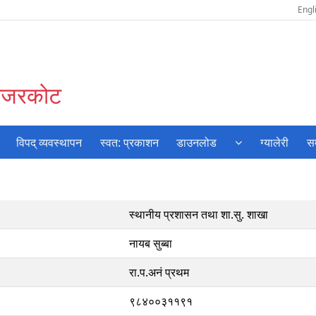
Engl
जाजरकोट
विपद् व्यवस्थापन
स्वत: प्रकाशन
डाउनलोड
ग्यालेरी
सम
स्थानीय प्रशासन तथा शा.सु. शाखा
नायब सुब्बा
रा.प.अनं प्रथम
९८४००३११९१