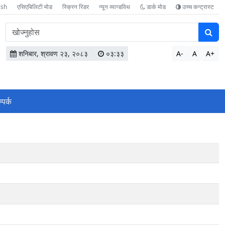
ish
एसिएबिलिटी मोड
स्क्रिन रिडर
न्यून व्यान्डविथ
डार्क मोड
उच्च कन्ट्रास्ट
वेबसाइटमा
सामग्री
खोज्नुहोस
शनिबार, श्रावण २३, २०८३
०३:३३
A-
A
A+
्पर्क