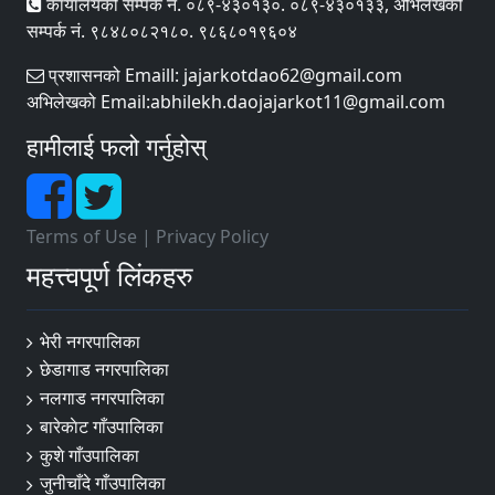
कार्यालयको सम्पर्क नं. ०८९-४३०१३०. ०८९-४३०१३३, अभिलेखको
सम्पर्क नं. ९८४८०८२१८०. ९८६८०१९६०४
प्रशासनको Emaill: jajarkotdao62@gmail.com
अभिलेखको Email:abhilekh.daojajarkot11@gmail.com
हामीलाई फलो गर्नुहोस्
Terms of Use
|
Privacy Policy
महत्त्वपूर्ण लिंकहरु
भेरी नगरपालिका
छेडागाड नगरपालिका
नलगाड नगरपालिका
बारेकाेट गाँउपालिका
कुशे गाँउपालिका
जुनीचाँदे गाँउपालिका