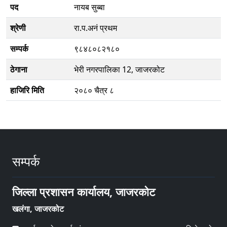
पद
नायब सुब्बा
श्रेणी
रा.प.अनं प्रथम
सम्पर्क
९८४८०८२१८०
ठेगाना
भेरी नगरपालिका 12, जाजरकोट
हाजिरि मिति
२०८० चैत्र ८
सम्पर्क
जिल्ला प्रशासन कार्यालय, जाजरकोट
खलंगा, जाजरकोट