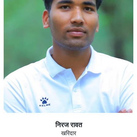
निरज रावत
खरिदार