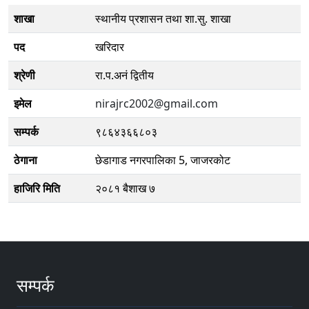
शाखा
स्थानीय प्रशासन तथा शा.सु. शाखा
पद
खरिदार
श्रेणी
रा.प.अनं द्वितीय
इमेल
nirajrc2002@gmail.com
सम्पर्क
९८६४३६६८०३
ठेगाना
छेडागाड नगरपालिका 5, जाजरकोट
हाजिरि मिति
२०८१ बैशाख ७
सम्पर्क