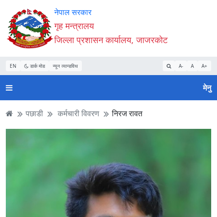
Accessibility
मुख्य
मुख्य
वेबसाइट
नेपाल सरकार
Mode
सामाग्री
नेभिगेसन
खोजमा
गृह मन्त्रालय
सुरु
पढ्नुहाेस्
पढ्नुहाेस्
जानुहोस्
जिल्ला प्रशासन कार्यालय, जाजरकोट
गर्नुहोस्
EN
डार्क मोड
न्यून व्यान्डविथ
A-
A
A+
मेनु
पछाडी
कर्मचारी विवरण
निरज रावत