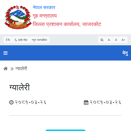
Accessibility
मुख्य
मुख्य
वेबसाइट
नेपाल सरकार
Mode
सामाग्री
नेभिगेसन
खोजमा
गृह मन्त्रालय
सुरु
पढ्नुहाेस्
पढ्नुहाेस्
जानुहोस्
जिल्ला प्रशासन कार्यालय, जाजरकोट
गर्नुहोस्
EN
डार्क मोड
न्यून व्यान्डविथ
A-
A
A+
मेनु
ग्यालेरी
ग्यालेरी
2081-03-26
2081-03-26