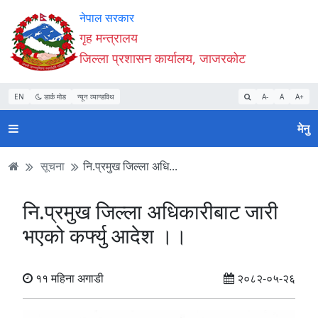
Accessibility
मुख्य
मुख्य
वेबसाइट
नेपाल सरकार
Mode
सामाग्री
नेभिगेसन
खोजमा
गृह मन्त्रालय
सुरु
पढ्नुहाेस्
पढ्नुहाेस्
जानुहोस्
जिल्ला प्रशासन कार्यालय, जाजरकोट
गर्नुहोस्
EN
डार्क मोड
न्यून व्यान्डविथ
A-
A
A+
मेनु
सूचना
नि.प्रमुख जिल्ला अधि...
नि.प्रमुख जिल्ला अधिकारीबाट जारी
भएको कर्फ्यु आदेश ।।
११ महिना अगाडी
२०८२-०५-२६