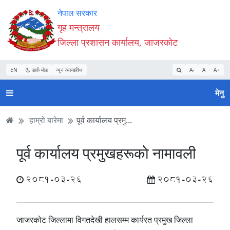
Accessibility
मुख्य
मुख्य
वेबसाइट
नेपाल सरकार
Mode
सामाग्री
नेभिगेसन
खोजमा
गृह मन्त्रालय
सुरु
पढ्नुहाेस्
पढ्नुहाेस्
जानुहोस्
जिल्ला प्रशासन कार्यालय, जाजरकोट
गर्नुहोस्
EN
डार्क मोड
न्यून व्यान्डविथ
A-
A
A+
मेनु
हाम्रो बारेमा
पूर्व कार्यालय प्रमु...
पूर्व कार्यालय प्रमुखहरूकाे नामावली
2081-03-26
2081-03-26
जाजरकोट जिल्लामा विगतदेखी हालसम्म कार्यरत प्रमुख जिल्ला