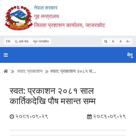
Accessibility
मुख्य
मुख्य
वेबसाइट
नेपाल सरकार
Mode
सामाग्री
नेभिगेसन
खोजमा
गृह मन्त्रालय
सुरु
पढ्नुहाेस्
पढ्नुहाेस्
जानुहोस्
जिल्ला प्रशासन कार्यालय, जाजरकोट
गर्नुहोस्
EN
डार्क मोड
न्यून व्यान्डविथ
A-
A
A+
मेनु
स्वत: प्रकाशन
स्वत: प्रकाशन २०८१ स...
स्वत: प्रकाशन २०८१ साल
कार्तिकदेखि पौष मसान्त सम्म
2081-09-29
2081-09-29