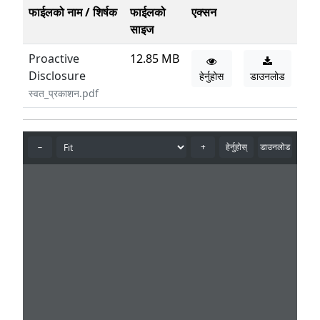
फाईलको नाम / शिर्षक
फाईलको
एक्सन
साइज
Proactive
12.85 MB
Disclosure
हेर्नुहोस
डाउनलोड
स्वत_प्रकाशन.pdf