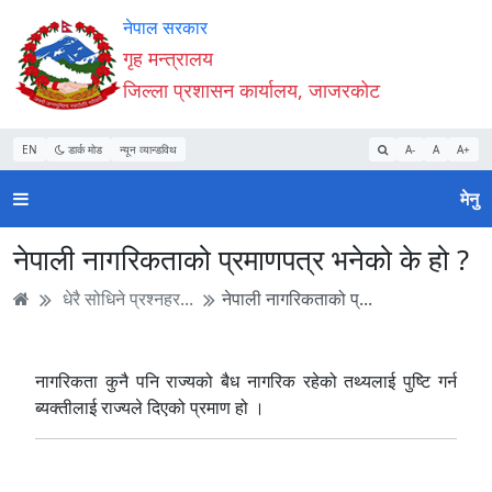
Accessibility
मुख्य
मुख्य
वेबसाइट
नेपाल सरकार
Mode
सामाग्री
नेभिगेसन
खोजमा
गृह मन्त्रालय
सुरु
पढ्नुहाेस्
पढ्नुहाेस्
जानुहोस्
जिल्ला प्रशासन कार्यालय, जाजरकोट
गर्नुहोस्
EN
डार्क मोड
न्यून व्यान्डविथ
A-
A
A+
मेनु
नेपाली नागरिकताको प्रमाणपत्र भनेको के हो ?
धेरै सोधिने प्रश्नहर...
नेपाली नागरिकताको प्...
नागरिकता कुनै पनि राज्यको बैध नागरिक रहेको तथ्यलाई पुष्टि गर्न
ब्यक्तीलाई राज्यले दिएको प्रमाण हो ।